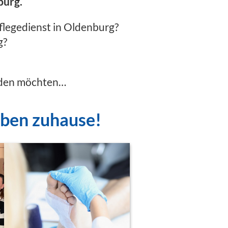
burg.
legedienst in Oldenburg?
g?
erden möchten…
eben zuhause!